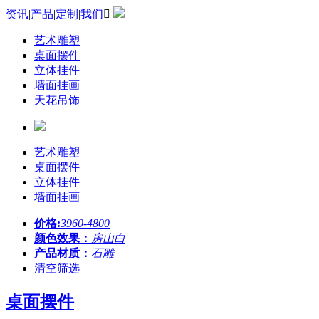
资讯
|
产品
|
定制
|
我们

艺术雕塑
桌面摆件
立体挂件
墙面挂画
天花吊饰
艺术雕塑
桌面摆件
立体挂件
墙面挂画
价格:
3960-4800
颜色效果：
房山白
产品材质：
石雕
清空筛选
桌面摆件