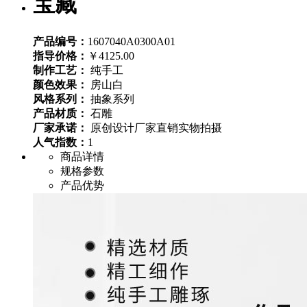
宝藏
产品编号：
1607040A0300A01
指导价格：
￥4125.00
制作工艺：
纯手工
颜色效果：
房山白
风格系列：
抽象系列
产品材质：
石雕
厂家承诺：
原创设计
厂家直销
实物拍摄
人气指数：
1
商品详情
规格参数
产品优势