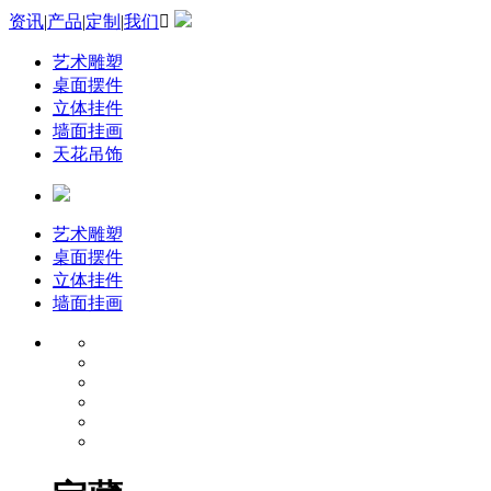
资讯
|
产品
|
定制
|
我们

艺术雕塑
桌面摆件
立体挂件
墙面挂画
天花吊饰
艺术雕塑
桌面摆件
立体挂件
墙面挂画