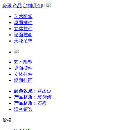
资讯
|
产品
|
定制
|
我们

艺术雕塑
桌面摆件
立体挂件
墙面挂画
天花吊饰
艺术雕塑
桌面摆件
立体挂件
墙面挂画
颜色效果：
房山白
产品材质：
玻璃钢
产品材质：
石雕
清空筛选
价格：