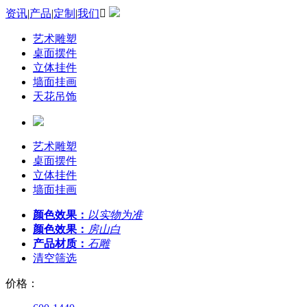
资讯
|
产品
|
定制
|
我们

艺术雕塑
桌面摆件
立体挂件
墙面挂画
天花吊饰
艺术雕塑
桌面摆件
立体挂件
墙面挂画
颜色效果：
以实物为准
颜色效果：
房山白
产品材质：
石雕
清空筛选
价格：