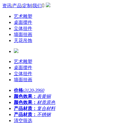
资讯
|
产品
|
定制
|
我们

艺术雕塑
桌面摆件
立体挂件
墙面挂画
天花吊饰
艺术雕塑
桌面摆件
立体挂件
墙面挂画
价格:
3120-3960
颜色效果：
表黄铜
颜色效果：
材质原色
产品材质：
复合材料
产品材质：
不锈钢
清空筛选