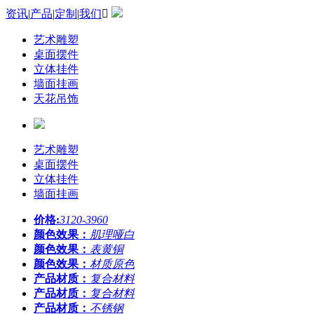
资讯
|
产品
|
定制
|
我们

艺术雕塑
桌面摆件
立体挂件
墙面挂画
天花吊饰
艺术雕塑
桌面摆件
立体挂件
墙面挂画
价格:
3120-3960
颜色效果：
肌理哑白
颜色效果：
表黄铜
颜色效果：
材质原色
产品材质：
复合材料
产品材质：
复合材料
产品材质：
不锈钢