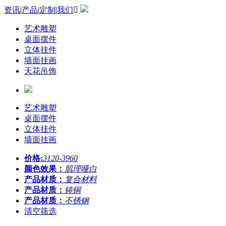
资讯
|
产品
|
定制
|
我们

艺术雕塑
桌面摆件
立体挂件
墙面挂画
天花吊饰
艺术雕塑
桌面摆件
立体挂件
墙面挂画
价格:
3120-3960
颜色效果：
肌理哑白
产品材质：
复合材料
产品材质：
铸铜
产品材质：
不锈钢
清空筛选