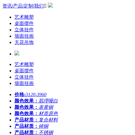
资讯
|
产品
|
定制
|
我们

艺术雕塑
桌面摆件
立体挂件
墙面挂画
天花吊饰
艺术雕塑
桌面摆件
立体挂件
墙面挂画
价格:
3120-3960
颜色效果：
肌理哑白
颜色效果：
表黄铜
颜色效果：
材质原色
产品材质：
复合材料
产品材质：
铸铜
产品材质：
不锈钢