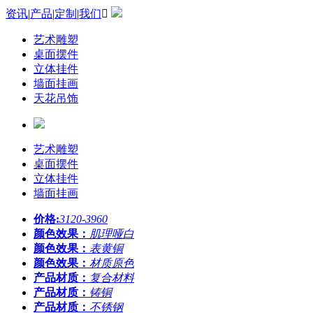
资讯
|
产品
|
定制
|
我们

艺术雕塑
桌面摆件
立体挂件
墙面挂画
天花吊饰
艺术雕塑
桌面摆件
立体挂件
墙面挂画
价格:
3120-3960
颜色效果：
肌理哑白
颜色效果：
表黄铜
颜色效果：
材质原色
产品材质：
复合材料
产品材质：
铸铜
产品材质：
不锈钢